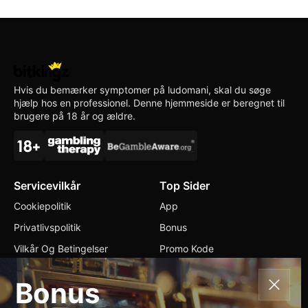
Hvis du bemærker symptomer på ludomani, skal du søge
hjælp hos en professionel. Denne hjemmeside er beregnet til
brugere på 18 år og ældre.
Servicevilkår
Top Sider
Cookiepolitik
App
Privatlivspolitik
Bonus
Vilkår Og Betingelser
Promo Kode
Ansvarligt spil
Ingen indbetalingsbonus
Bonus
Kontakter