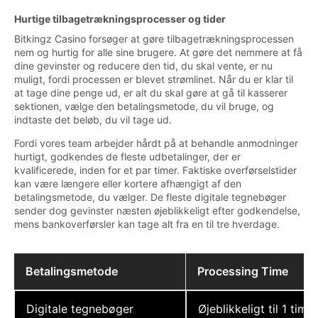
Hurtige tilbagetrækningsprocesser og tider
Bitkingz Casino forsøger at gøre tilbagetrækningsprocessen
nem og hurtig for alle sine brugere. At gøre det nemmere at få
dine gevinster og reducere den tid, du skal vente, er nu
muligt, fordi processen er blevet strømlinet. Når du er klar til
at tage dine penge ud, er alt du skal gøre at gå til kasserer
sektionen, vælge den betalingsmetode, du vil bruge, og
indtaste det beløb, du vil tage ud.
Fordi vores team arbejder hårdt på at behandle anmodninger
hurtigt, godkendes de fleste udbetalinger, der er
kvalificerede, inden for et par timer. Faktiske overførselstider
kan være længere eller kortere afhængigt af den
betalingsmetode, du vælger. De fleste digitale tegnebøger
sender dog gevinster næsten øjeblikkeligt efter godkendelse,
mens bankoverførsler kan tage alt fra en til tre hverdage.
Betalingsmetode
Processing Time
Digitale tegnebøger
Øjeblikkeligt til 1 time