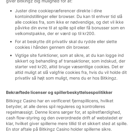
giver Bitkingz dig mulighed for at:
Juster dine cookiepræferencer direkte i dine
kontoindstillinger eller browser. Du kan til enhver tid slå
alle cookies fra, som ikke er nødvendige, og det vil ikke
påvirke din evne til at spille spil eller få bonusser som en
velkomstpakke, der er værd op til kr200.
For at beskytte dit privatliv skal du rydde eller slette
cookies i hånden gennem din browser.
Vigtige site funktioner, som at sikre, at du kan logge ind
sikkert og behandling af transaktioner, som indskud, der
starter ved kr20, altid bruge væsentlige cookies. Det er
altid muligt at slå valgfrie cookies fra, hvis du vil holde dit
privatliv så højt som muligt, mens du er hos Bitkingz.
Bekræftede licenser og spillerbeskyttelsespolitikker
Bitkingz Casino har en verificeret fjernspillicens, hvilket
betyder, at alle deres spil reguleres og kontrolleres
regelmæssigt. Denne licens sørger for, at spilretfærdighed,
cash flow-styring og den overordnede drift af webstedet er
klar, hvilket giver spillerne mere tillid til et sikkert sted at spille.
En stor aftale på Bitkingz Casino holder spillerne sikre.