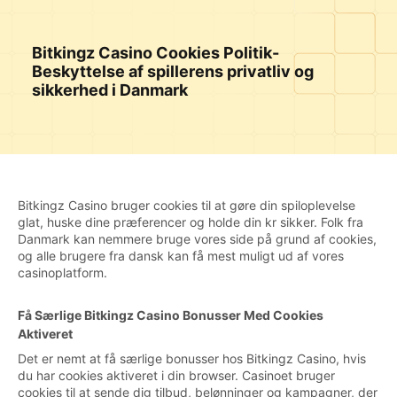
Bitkingz Casino Cookies Politik-
Beskyttelse af spillerens privatliv og
sikkerhed i Danmark
Bitkingz Casino bruger cookies til at gøre din spiloplevelse
glat, huske dine præferencer og holde din kr sikker. Folk fra
Danmark kan nemmere bruge vores side på grund af cookies,
og alle brugere fra dansk kan få mest muligt ud af vores
casinoplatform.
Få Særlige Bitkingz Casino Bonusser Med Cookies
Aktiveret
Det er nemt at få særlige bonusser hos Bitkingz Casino, hvis
du har cookies aktiveret i din browser. Casinoet bruger
cookies til at sende dig tilbud, belønninger og kampagner, der