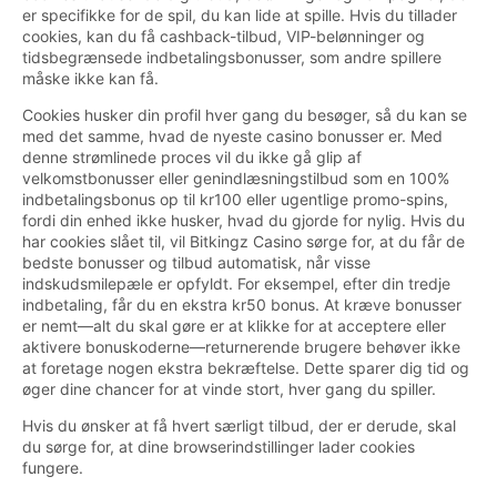
er specifikke for de spil, du kan lide at spille. Hvis du tillader
cookies, kan du få cashback-tilbud, VIP-belønninger og
tidsbegrænsede indbetalingsbonusser, som andre spillere
måske ikke kan få.
Cookies husker din profil hver gang du besøger, så du kan se
med det samme, hvad de nyeste casino bonusser er. Med
denne strømlinede proces vil du ikke gå glip af
velkomstbonusser eller genindlæsningstilbud som en 100%
indbetalingsbonus op til kr100 eller ugentlige promo-spins,
fordi din enhed ikke husker, hvad du gjorde for nylig. Hvis du
har cookies slået til, vil Bitkingz Casino sørge for, at du får de
bedste bonusser og tilbud automatisk, når visse
indskudsmilepæle er opfyldt. For eksempel, efter din tredje
indbetaling, får du en ekstra kr50 bonus. At kræve bonusser
er nemt—alt du skal gøre er at klikke for at acceptere eller
aktivere bonuskoderne—returnerende brugere behøver ikke
at foretage nogen ekstra bekræftelse. Dette sparer dig tid og
øger dine chancer for at vinde stort, hver gang du spiller.
Hvis du ønsker at få hvert særligt tilbud, der er derude, skal
du sørge for, at dine browserindstillinger lader cookies
fungere.