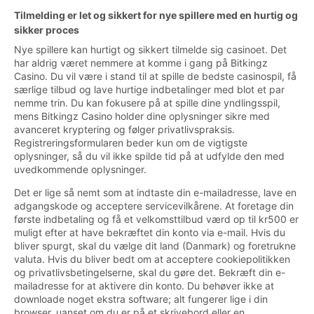
Tilmelding er let og sikkert for nye spillere med en hurtig og
sikker proces
Nye spillere kan hurtigt og sikkert tilmelde sig casinoet. Det
har aldrig været nemmere at komme i gang på Bitkingz
Casino. Du vil være i stand til at spille de bedste casinospil, få
særlige tilbud og lave hurtige indbetalinger med blot et par
nemme trin. Du kan fokusere på at spille dine yndlingsspil,
mens Bitkingz Casino holder dine oplysninger sikre med
avanceret kryptering og følger privatlivspraksis.
Registreringsformularen beder kun om de vigtigste
oplysninger, så du vil ikke spilde tid på at udfylde den med
uvedkommende oplysninger.
Det er lige så nemt som at indtaste din e-mailadresse, lave en
adgangskode og acceptere servicevilkårene. At foretage din
første indbetaling og få et velkomsttilbud værd op til kr500 er
muligt efter at have bekræftet din konto via e-mail. Hvis du
bliver spurgt, skal du vælge dit land (Danmark) og foretrukne
valuta. Hvis du bliver bedt om at acceptere cookiepolitikken
og privatlivsbetingelserne, skal du gøre det. Bekræft din e-
mailadresse for at aktivere din konto. Du behøver ikke at
downloade noget ekstra software; alt fungerer lige i din
browser, uanset om du er på et skrivebord eller en