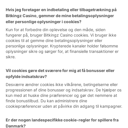
Hvis jeg foretager en indbetaling eller tilbagetrækning på
Bitkingz Casino, gemmer de mine betalingsoplysninger
eller personlige oplysninger i cookies?
Kun for at forbedre din oplevelse og den måde, siden
fungerer på, bruger Bitkingz Casino cookies. Vi bruger ikke
cookies til at gemme dine betalingsoplysninger eller
personlige oplysninger. Krypterede kanaler holder følsomme
oplysninger sikre og sørger for, at finansielle transaktioner er
sikre.
Vil cookies gøre det sværere for mig at få bonusser eller
opfylde indsatskrav?
Desværre ændrer cookies ikke vilkårene, betingelserne eller
progressionen af dine bonusser og indsatskrav. De hjælper os
kun med at huske dine præferencer og gør det nemmere at
finde bonustilbud. Du kan administrere dine
cookiepræferencer uden at påvirke din adgang til kampagner.
Er der nogen landespecifikke cookie-regler for spillere fra
Danmark?