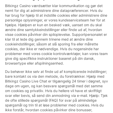
Bitkingz Casino værdsætter klar kommunikation og gør det
nemt for dig at administrere dine datapræferencer. Hvis du
har brug for hjælp til at indstille cookies eller administrere dine
personlige oplysninger, er vores kundeserviceteam her for at
hjælpe. Hjælpen er kun en besked væk, uanset om du skal
ændre dine samtykkeindstillinger eller finde ud af, hvordan
visse cookies påvirker din spiloplevelse. Supportpersonalet er
klar til at lede dig gennem trinene med at ændre dine
cookieindstillinger, såsom at slå sporing fra eller målrette
cookies, der ikke er nødvendige. Hvis du nogensinde har
problemer med vores cookie kontrolværktøjer, kan vores team
give dig specifikke instruktioner baseret på din dansk,
browsertype eller afspilningsenhed.
Du behøver ikke selv at finde ud af komplicerede indstillinger;
bare kontakt os via den metode, du foretrækker. Hjælp med
Bitkingz Casino Live Chat er tilgængelig 24 timer i døgnet, syv
dage om ugen, og kan besvare spørgsmål med det samme
om cookies og privatliv. Hvis du hellere vil have et skriftligt
svar eller bevis, så send din anmodning via e-mail. Hjælp: Tjek
de ofte stillede spørgsmål (FAQ) for svar på almindelige
spørgsmål og trin til at løse problemer med cookies. Hvis du
ikke forstår, hvordan cookies påvirker dine bonusser,