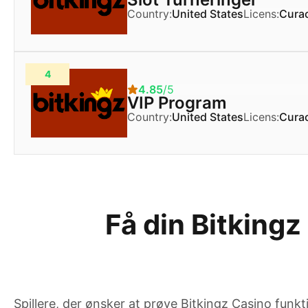
Country:
United States
Licens:
Cura
4
4.85
/5
VIP Program
Country:
United States
Licens:
Cura
Få din Bitkingz
Spillere, der ønsker at prøve Bitkingz Casino funktion