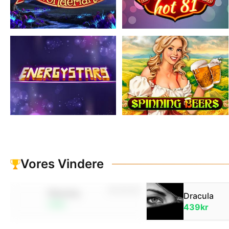
Vores Vindere
00:25:09
Weasley
Dracula
35kr
439kr