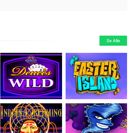
Se Alle