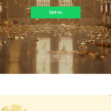
Spil nu
1/2