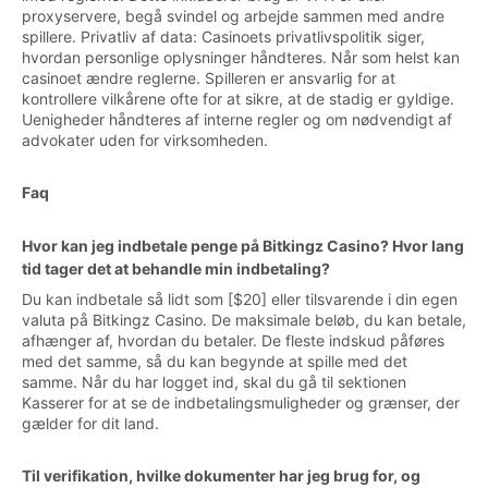
proxyservere, begå svindel og arbejde sammen med andre
spillere. Privatliv af data: Casinoets privatlivspolitik siger,
hvordan personlige oplysninger håndteres. Når som helst kan
casinoet ændre reglerne. Spilleren er ansvarlig for at
kontrollere vilkårene ofte for at sikre, at de stadig er gyldige.
Uenigheder håndteres af interne regler og om nødvendigt af
advokater uden for virksomheden.
Faq
Hvor kan jeg indbetale penge på Bitkingz Casino? Hvor lang
tid tager det at behandle min indbetaling?
Du kan indbetale så lidt som [$20] eller tilsvarende i din egen
valuta på Bitkingz Casino. De maksimale beløb, du kan betale,
afhænger af, hvordan du betaler. De fleste indskud påføres
med det samme, så du kan begynde at spille med det
samme. Når du har logget ind, skal du gå til sektionen
Kasserer for at se de indbetalingsmuligheder og grænser, der
gælder for dit land.
Til verifikation, hvilke dokumenter har jeg brug for, og