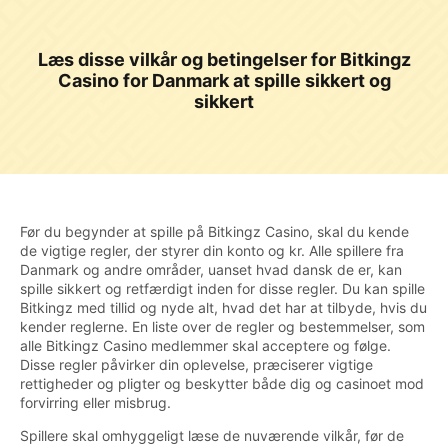
Læs disse vilkår og betingelser for Bitkingz
Casino for Danmark at spille sikkert og
sikkert
Før du begynder at spille på Bitkingz Casino, skal du kende
de vigtige regler, der styrer din konto og kr. Alle spillere fra
Danmark og andre områder, uanset hvad dansk de er, kan
spille sikkert og retfærdigt inden for disse regler. Du kan spille
Bitkingz med tillid og nyde alt, hvad det har at tilbyde, hvis du
kender reglerne. En liste over de regler og bestemmelser, som
alle Bitkingz Casino medlemmer skal acceptere og følge.
Disse regler påvirker din oplevelse, præciserer vigtige
rettigheder og pligter og beskytter både dig og casinoet mod
forvirring eller misbrug.
Spillere skal omhyggeligt læse de nuværende vilkår, før de