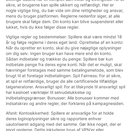
sikre, at brugerne kan spille sikkert og retfærdigt. Her er
nogle vigtige ting, du bør vide om dine rettigheder og ansvar,
mens du bruger platformen. Reglerne nedenfor siger, at alle
brugere skal følge dem. Din konto kan blive suspenderet eller
lukket, hvis du ikke følger disse regler.
Vigtige regler og bestemmelser: Spillere skal være mindst 18
år og følge reglerne i deres eget land. Oprettelse af en konto:
Når du opretter en konto, skal du give nøjagtige oplysninger
om dig selv. Ingen bruger kan have mere end én konto.
Sådan indbetaler og trækker du penge: Spillere bør kun
indbetale penge fra deres egne konti. Når det er muligt, skal
hævninger foretages med samme betalingsmetode, som blev
brugt til at foretage indbetalingen. Spil Fairness: For at sikre,
at spil er retfærdige, bruger de alle certificerede tilfældige
talgeneratorer. Ansvarligt spil: For at tilskynde til ansvarligt spil
har kasinoet værktøjer til selvudelukkelse og
indbetalingsgrænser. Bonusser: Alle bonusser kommer med
indsatskrav og andre regler, der forklares på kampagnesiden.
Afsnit: Kontosikkerhed: Spillere er ansvarlige for at holde
deres loginoplysninger sikre og rapportere enhver
uautoriseret adgang med det samme. Gør ikke noget, der er
imod reglerne. Dette inkluderer brug af VPN'er eller