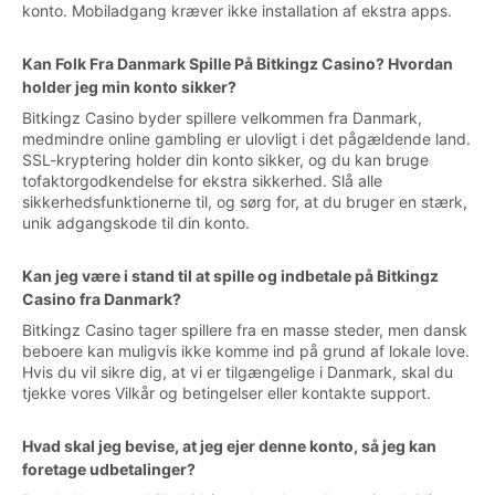
konto. Mobiladgang kræver ikke installation af ekstra apps.
Kan Folk Fra Danmark Spille På Bitkingz Casino? Hvordan
holder jeg min konto sikker?
Bitkingz Casino byder spillere velkommen fra Danmark,
medmindre online gambling er ulovligt i det pågældende land.
SSL-kryptering holder din konto sikker, og du kan bruge
tofaktorgodkendelse for ekstra sikkerhed. Slå alle
sikkerhedsfunktionerne til, og sørg for, at du bruger en stærk,
unik adgangskode til din konto.
Kan jeg være i stand til at spille og indbetale på Bitkingz
Casino fra Danmark?
Bitkingz Casino tager spillere fra en masse steder, men dansk
beboere kan muligvis ikke komme ind på grund af lokale love.
Hvis du vil sikre dig, at vi er tilgængelige i Danmark, skal du
tjekke vores Vilkår og betingelser eller kontakte support.
Hvad skal jeg bevise, at jeg ejer denne konto, så jeg kan
foretage udbetalinger?