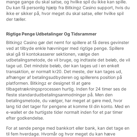
mange gange du skal satse, og hvilke spil du ikke kan spille.
Du kan få personlig hjælp fra Bitkingz Casino support, hvis du
ikke er sikker på, hvor meget du skal satse, eller hvilke spil
der tæller.
Rigtige Penge Udbetalinger Og Tidsrammer
Bitkingz Casino gør det nemt for spillere at få deres gevinster
ved at tilbyde enkle hævninger med rigtige penge. Spillere
skal gå til kontokasserer sektionen, vælge den
udbetalingsmetode, de vil bruge, og indtaste det beløb, de vil
tage ud. Det mindste beløb, der kan tages ud i en enkelt
transaktion, er normalt kr20. Det meste, der kan tages ud,
afhænger af betalingsudbyderen og spillerens position på
platformen. Bitkingz er designet til at gøre
tilbagetrækningsprocessen hurtig. Inden for 24 timer ses de
fleste standardudbetalingsanmodninger på. Men den
betalingsmetode, du vælger, har meget at gøre med, hvor
lang tid det tager for pengene at komme til din konto. Med en
e-wallet er de hurtigste tider normalt inden for et par timer
efter godkendelse.
For at sende penge med bankkort eller bank, kan det tage en
til fem hverdage. Hvornår og hvor meget du kan hæve