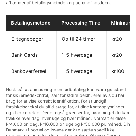
afhænger af betalingsmetoden og behandlingstiden.
Betalingsmetode
Processing Time
Minimum t
E-tegnebøger
Op til 24 timer
kr20
Bank Cards
1–5 hverdage
kr20
Bankoverførsel
1–5 hverdage
kr100
Husk på, at anmodninger om udbetaling kan være genstand
for sikkerhedskontrol, især for større beløb, eller hvis du har
brug for at vise korrekt identifikation. For at undgå
forsinkelser skal du altid sørge for, at dine kontooplysninger
og id er korrekte. Der er også grænser for, hvor meget du kan
trække hver dag, hver uge og hver måned. Normalt er disse
kr4.000 pr. dag, kr16.000 pr. uge og kr50.000 pr. måned. Din
Danmark af bopæl og lovene der kan sætte specifikke
grænser og metoder, der er tilgængelige. Bitkingz Casino